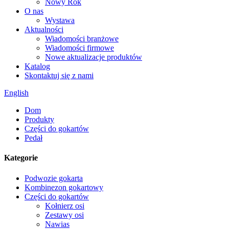
Nowy Rok
O nas
Wystawa
Aktualności
Wiadomości branżowe
Wiadomości firmowe
Nowe aktualizacje produktów
Katalog
Skontaktuj się z nami
English
Dom
Produkty
Części do gokartów
Pedał
Kategorie
Podwozie gokarta
Kombinezon gokartowy
Części do gokartów
Kołnierz osi
Zestawy osi
Nawias