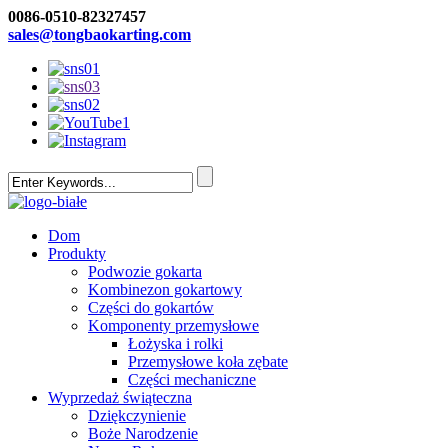
0086-0510-82327457
sales@tongbaokarting.com
Dom
Produkty
Podwozie gokarta
Kombinezon gokartowy
Części do gokartów
Komponenty przemysłowe
Łożyska i rolki
Przemysłowe koła zębate
Części mechaniczne
Wyprzedaż świąteczna
Dziękczynienie
Boże Narodzenie