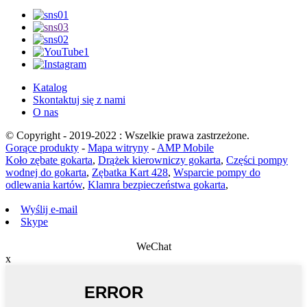
Katalog
Skontaktuj się z nami
O nas
© Copyright - 2019-2022 : Wszelkie prawa zastrzeżone.
Gorące produkty
-
Mapa witryny
-
AMP Mobile
Koło zębate gokarta
,
Drążek kierowniczy gokarta
,
Części pompy
wodnej do gokarta
,
Zębatka Kart 428
,
Wsparcie pompy do
odlewania kartów
,
Klamra bezpieczeństwa gokarta
,
Wyślij e-mail
Skype
WeChat
x