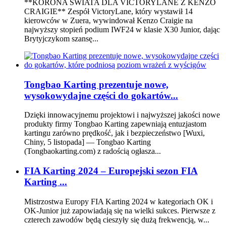
**KORONA ŚWIATA DLA VICTORYLANE Z KENZO
CRAIGIE** Zespół VictoryLane, który wystawił 14
kierowców w Zuera, wywindował Kenzo Craigie na
najwyższy stopień podium IWF24 w klasie X30 Junior, dając
Brytyjczykom szansę...
Tongbao Karting prezentuje nowe,
wysokowydajne części do gokartów...
Dzięki innowacyjnemu projektowi i najwyższej jakości nowe
produkty firmy Tongbao Karting zapewniają entuzjastom
kartingu zarówno prędkość, jak i bezpieczeństwo [Wuxi,
Chiny, 5 listopada] — Tongbao Karting
(Tongbaokarting.com) z radością ogłasza...
FIA Karting 2024 – Europejski sezon FIA
Karting ...
Mistrzostwa Europy FIA Karting 2024 w kategoriach OK i
OK-Junior już zapowiadają się na wielki sukces. Pierwsze z
czterech zawodów będą cieszyły się dużą frekwencją, w...