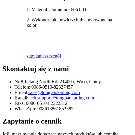
1. Materiał: aluminium 6061-T6
2. Wykończenie powierzchni: anodowane na
kolor
zapytanie
szczegół
Skontaktuj się z nami
Nr 8 Jiefang North Rd. 214005, Wuxi, Chiny.
Telefon: 0086-0510-82327457
E-mail:
sales@tongbaokarting.com
E-mail:
tech.support@tongbaokarting.com
Faks: 0086-0510-82322312
WhatsApp: 008613861853385
Zapytanie o cennik
Jeśli masz pytania dotyczące naszych produktów lub cennika,