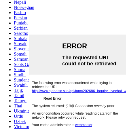
Nepali
Norwegian
Pashto
Persian
Punjabi
Serbian
Sesotho
Sinhala
Slovak
Slovenian
Somali
Samoan
Scots Gaelic
Shona
Sindhi
Sundanese
Swahili
Tajik
Tamil
Telugu
Thai
Ukrainian
Urdu
Uzbek
Vietnamese