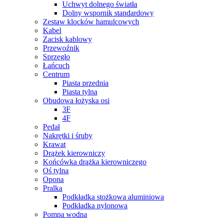
Uchwyt dolnego światła
Dolny wspornik standardowy
Zestaw klocków hamulcowych
Kabel
Zacisk kablowy
Przewoźnik
Sprzęgło
Łańcuch
Centrum
Piasta przednia
Piasta tylna
Obudowa łożyska osi
3F
4F
Pedał
Nakrętki i śruby
Krawat
Drążek kierowniczy
Końcówka drążka kierowniczego
Oś tylna
Opona
Pralka
Podkładka stożkowa aluminiowa
Podkładka nylonowa
Pompa wodna